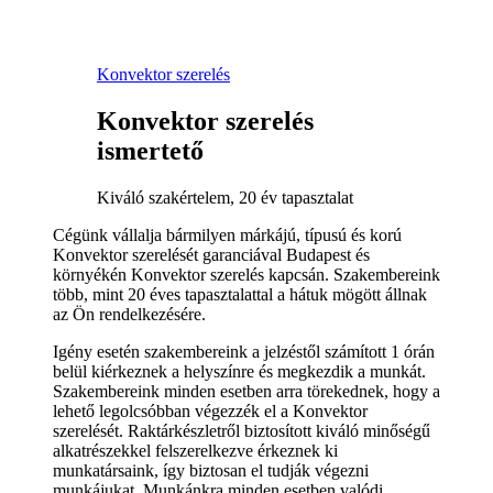
Konvektor szerelés
Konvektor szerelés
ismertető
Kiváló szakértelem, 20 év tapasztalat
Cégünk vállalja bármilyen márkájú, típusú és korú
Konvektor szerelését garanciával Budapest és
környékén Konvektor szerelés kapcsán. Szakembereink
több, mint 20 éves tapasztalattal a hátuk mögött állnak
az Ön rendelkezésére.
Igény esetén szakembereink a jelzéstől számított 1 órán
belül kiérkeznek a helyszínre és megkezdik a munkát.
Szakembereink minden esetben arra törekednek, hogy a
lehető legolcsóbban végezzék el a Konvektor
szerelését. Raktárkészletről biztosított kiváló minőségű
alkatrészekkel felszerelkezve érkeznek ki
munkatársaink, így biztosan el tudják végezni
munkájukat. Munkánkra minden esetben valódi