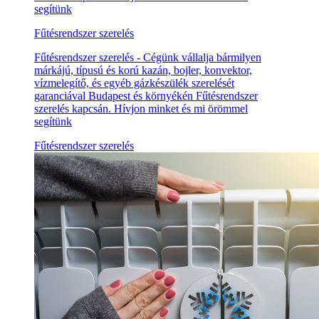
segítünk
Fűtésrendszer szerelés
Fűtésrendszer szerelés - Cégünk vállalja bármilyen
márkájú, típusú és korú kazán, bojler, konvektor,
vízmelegítő, és egyéb gázkészülék szerelését
garanciával Budapest és környékén Fűtésrendszer
szerelés kapcsán. Hívjon minket és mi örömmel
segítünk
Fűtésrendszer szerelés