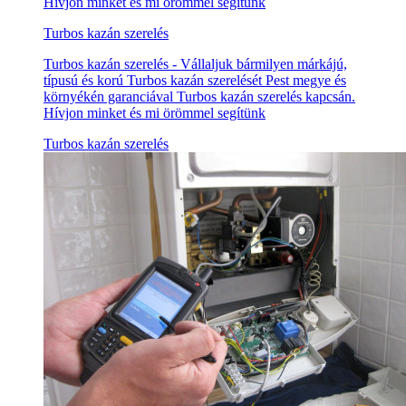
Hívjon minket és mi örömmel segítünk
Turbos kazán szerelés
Turbos kazán szerelés - Vállaljuk bármilyen márkájú,
típusú és korú Turbos kazán szerelését Pest megye és
környékén garanciával Turbos kazán szerelés kapcsán.
Hívjon minket és mi örömmel segítünk
Turbos kazán szerelés