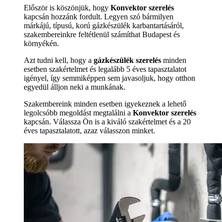
Először is köszönjük, hogy
Konvektor szerelés
kapcsán hozzánk fordult. Legyen szó bármilyen
márkájú, típusú, korú gázkészülék karbantartásáról,
szakembereinkre feltétlenül számíthat Budapest és
környékén.
Azt tudni kell, hogy a
gázkészülék szerelés
minden
esetben szakértelmet és legalább 5 éves tapasztalatot
igényel, így semmiképpen sem javasoljuk, hogy otthon
egyedül álljon neki a munkának.
Szakembereink minden esetben igyekeznek a lehető
legolcsóbb megoldást megtalálni a
Konvektor szerelés
kapcsán. Válassza Ön is a kiváló szakértelmet és a 20
éves tapasztalatott, azaz válasszon minket.