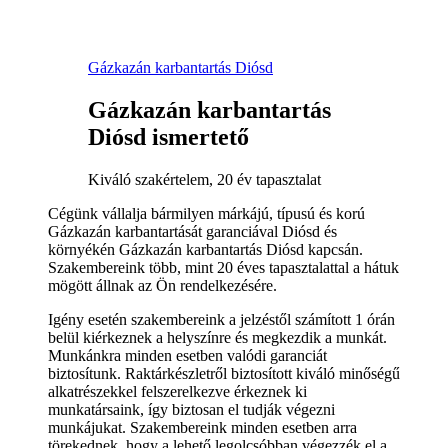
Gázkazán karbantartás Diósd
Gázkazán karbantartás
Diósd ismertető
Kiváló szakértelem, 20 év tapasztalat
Cégünk vállalja bármilyen márkájú, típusú és korú
Gázkazán karbantartását garanciával Diósd és
környékén Gázkazán karbantartás Diósd kapcsán.
Szakembereink több, mint 20 éves tapasztalattal a hátuk
mögött állnak az Ön rendelkezésére.
Igény esetén szakembereink a jelzéstől számított 1 órán
belül kiérkeznek a helyszínre és megkezdik a munkát.
Munkánkra minden esetben valódi garanciát
biztosítunk. Raktárkészletről biztosított kiváló minőségű
alkatrészekkel felszerelkezve érkeznek ki
munkatársaink, így biztosan el tudják végezni
munkájukat. Szakembereink minden esetben arra
törekednek, hogy a lehető legolcsóbban végezzék el a