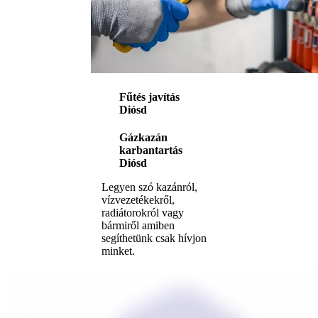
Fűtés javítás
Diósd
Gázkazán
karbantartás
Diósd
Legyen szó kazánról,
vízvezetékekről,
radiátorokról vagy
bármiről amiben
segíthetünk csak hívjon
minket.