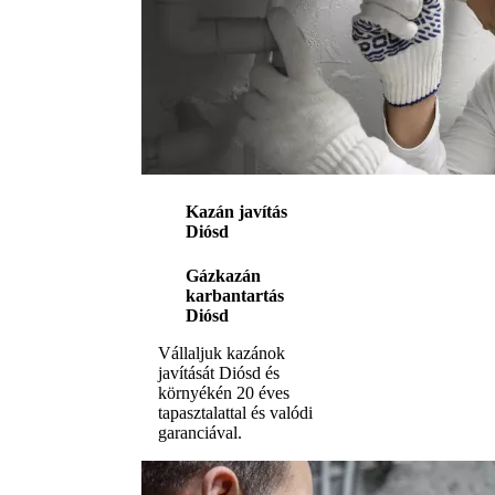
Kazán javítás
Diósd
Gázkazán
karbantartás
Diósd
Vállaljuk kazánok
javítását Diósd és
környékén 20 éves
tapasztalattal és valódi
garanciával.