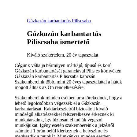
Gázkazán karbantartás Piliscsaba
Gázkazán karbantartás
Piliscsaba ismertető
Kiváló szakértelem, 20 év tapasztalat
Cégünk vállalja bármilyen márkájú, típusú és korú
Gázkazán karbantartását garanciával Pilis és környékén
Gázkazán karbantartás Piliscsaba kapcsán.
Szakembereink több, mint 20 éves tapasztalattal a hátuk
mögött állnak az Ön rendelkezésére.
Szakembereink minden esetben arra törekednek, hogy a
lehető legolcsóbban végezzék el a Gázkazán
karbantartását. Raktárkészletről biztosított kiváló
minőségű alkatrészekkel felszerelkezve érkeznek ki
munkatársaink, így biztosan el tudják végezni
munkájukat. Igény esetén szakembereink a jelzéstől
számított 1 órán belül kiérkeznek a helyszínre és
megkezdik a munkát. Munkánkra minden esetben