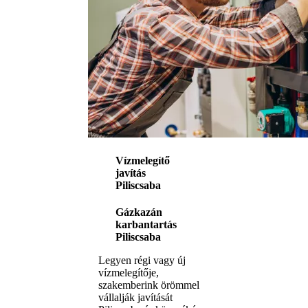
Vízmelegítő
javítás
Piliscsaba
Gázkazán
karbantartás
Piliscsaba
Legyen régi vagy új
vízmelegítője,
szakemberink örömmel
vállalják javítását