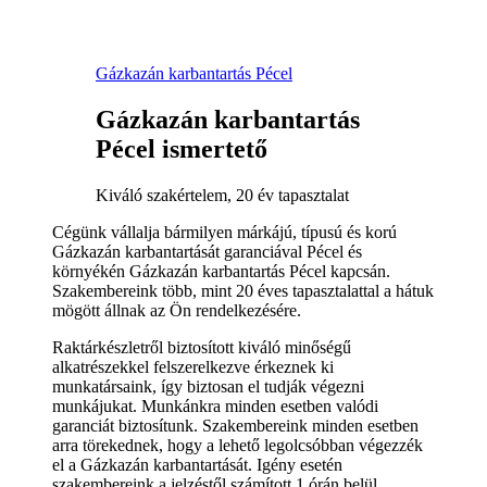
Gázkazán karbantartás Pécel
Gázkazán karbantartás
Pécel ismertető
Kiváló szakértelem, 20 év tapasztalat
Cégünk vállalja bármilyen márkájú, típusú és korú
Gázkazán karbantartását garanciával Pécel és
környékén Gázkazán karbantartás Pécel kapcsán.
Szakembereink több, mint 20 éves tapasztalattal a hátuk
mögött állnak az Ön rendelkezésére.
Raktárkészletről biztosított kiváló minőségű
alkatrészekkel felszerelkezve érkeznek ki
munkatársaink, így biztosan el tudják végezni
munkájukat. Munkánkra minden esetben valódi
garanciát biztosítunk. Szakembereink minden esetben
arra törekednek, hogy a lehető legolcsóbban végezzék
el a Gázkazán karbantartását. Igény esetén
szakembereink a jelzéstől számított 1 órán belül