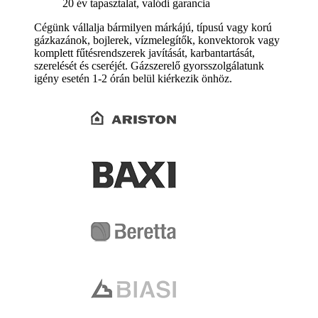
20 év tapasztalat, valódi garancia
Cégünk vállalja bármilyen márkájú, típusú vagy korú
gázkazánok, bojlerek, vízmelegítők, konvektorok vagy
komplett fűtésrendszerek javítását, karbantartását,
szerelését és cseréjét. Gázszerelő gyorsszolgálatunk
igény esetén 1-2 órán belül kiérkezik önhöz.