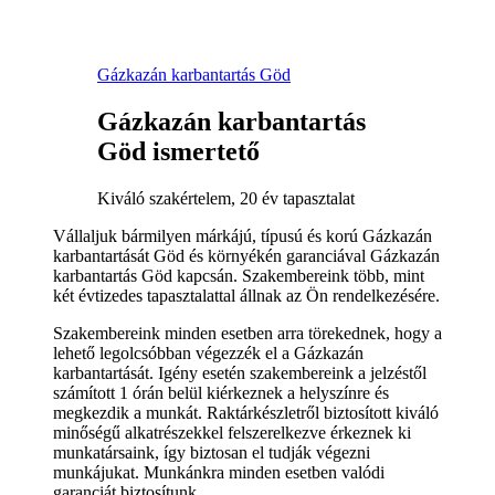
Gázkazán karbantartás Göd
Gázkazán karbantartás
Göd ismertető
Kiváló szakértelem, 20 év tapasztalat
Vállaljuk bármilyen márkájú, típusú és korú Gázkazán
karbantartását Göd és környékén garanciával Gázkazán
karbantartás Göd kapcsán. Szakembereink több, mint
két évtizedes tapasztalattal állnak az Ön rendelkezésére.
Szakembereink minden esetben arra törekednek, hogy a
lehető legolcsóbban végezzék el a Gázkazán
karbantartását. Igény esetén szakembereink a jelzéstől
számított 1 órán belül kiérkeznek a helyszínre és
megkezdik a munkát. Raktárkészletről biztosított kiváló
minőségű alkatrészekkel felszerelkezve érkeznek ki
munkatársaink, így biztosan el tudják végezni
munkájukat. Munkánkra minden esetben valódi
garanciát biztosítunk.