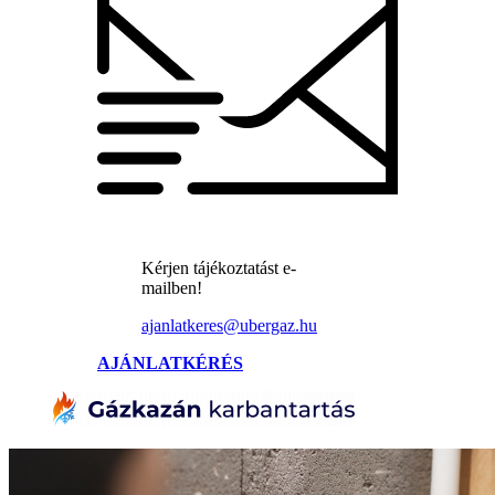
Kérjen tájékoztatást e-
mailben!
ajanlatkeres@ubergaz.hu
AJÁNLATKÉRÉS