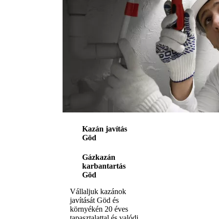
Kazán javítás
Göd
Gázkazán
karbantartás
Göd
Vállaljuk kazánok
javítását Göd és
környékén 20 éves
tapasztalattal és valódi