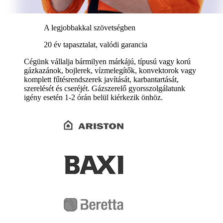
A legjobbakkal szövetségben
20 év tapasztalat, valódi garancia
Cégünk vállalja bármilyen márkájú, típusú vagy korú
gázkazánok, bojlerek, vízmelegítők, konvektorok vagy
komplett fűtésrendszerek javítását, karbantartását,
szerelését és cseréjét. Gázszerelő gyorsszolgálatunk
igény esetén 1-2 órán belül kiérkezik önhöz.