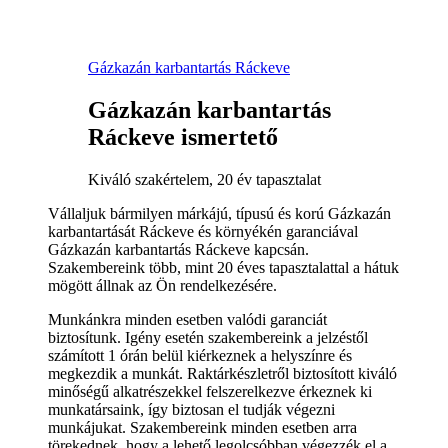
Gázkazán karbantartás Ráckeve
Gázkazán karbantartás
Ráckeve ismertető
Kiváló szakértelem, 20 év tapasztalat
Vállaljuk bármilyen márkájú, típusú és korú Gázkazán
karbantartását Ráckeve és környékén garanciával
Gázkazán karbantartás Ráckeve kapcsán.
Szakembereink több, mint 20 éves tapasztalattal a hátuk
mögött állnak az Ön rendelkezésére.
Munkánkra minden esetben valódi garanciát
biztosítunk. Igény esetén szakembereink a jelzéstől
számított 1 órán belül kiérkeznek a helyszínre és
megkezdik a munkát. Raktárkészletről biztosított kiváló
minőségű alkatrészekkel felszerelkezve érkeznek ki
munkatársaink, így biztosan el tudják végezni
munkájukat. Szakembereink minden esetben arra
törekednek, hogy a lehető legolcsóbban végezzék el a