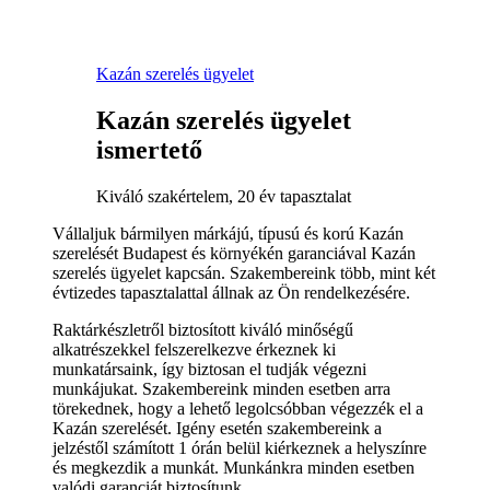
Kazán szerelés ügyelet
Kazán szerelés ügyelet
ismertető
Kiváló szakértelem, 20 év tapasztalat
Vállaljuk bármilyen márkájú, típusú és korú Kazán
szerelését Budapest és környékén garanciával Kazán
szerelés ügyelet kapcsán. Szakembereink több, mint két
évtizedes tapasztalattal állnak az Ön rendelkezésére.
Raktárkészletről biztosított kiváló minőségű
alkatrészekkel felszerelkezve érkeznek ki
munkatársaink, így biztosan el tudják végezni
munkájukat. Szakembereink minden esetben arra
törekednek, hogy a lehető legolcsóbban végezzék el a
Kazán szerelését. Igény esetén szakembereink a
jelzéstől számított 1 órán belül kiérkeznek a helyszínre
és megkezdik a munkát. Munkánkra minden esetben
valódi garanciát biztosítunk.