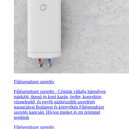
Fűtésrendszer szerelés
Fűtésrendszer szerelés - Cégünk vállalja bármilyen
márkájú, típusú és korú kazán, bojler, konvektor,
vízmelegítő, és egyéb gázkészülék szerelését
garanciával Budapest és környékén Fűtésrendszer
szerelés kapcsán. Hívjon minket és mi örömmel
segítünk
Fűtésrendszer szerelés