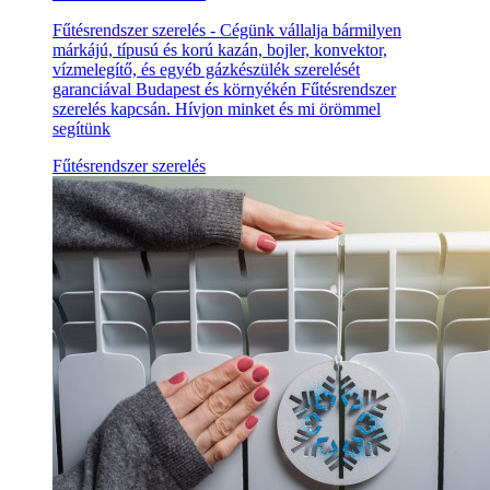
Fűtésrendszer szerelés - Cégünk vállalja bármilyen
márkájú, típusú és korú kazán, bojler, konvektor,
vízmelegítő, és egyéb gázkészülék szerelését
garanciával Budapest és környékén Fűtésrendszer
szerelés kapcsán. Hívjon minket és mi örömmel
segítünk
Fűtésrendszer szerelés