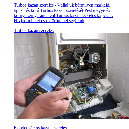
Turbos kazán szerelés - Vállaljuk bármilyen márkájú,
típusú és korú Turbos kazán szerelését Pest megye és
környékén garanciával Turbos kazán szerelés kapcsán.
Hívjon minket és mi örömmel segítünk
Turbos kazán szerelés
Kondenzációs kazán szerelés