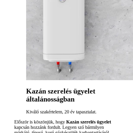
Kazán szerelés ügyelet
általánosságban
Kiváló szakértelem, 20 év tapasztalat.
Először is köszönjük, hogy
Kazán szerelés ügyelet
kapcsán hozzánk fordult. Legyen szó bármilyen
márkájú, típusú, korú gázkészülék karbantartásáról,