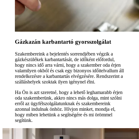
Gázkazán karbantartó gyorsszolgálat
Szakembereink a bejelentés sorrendjében végzik a
gázkészülékek karbantartását, de időként előfordul,
hogy nincs idő arra várni, hogy a szakember oda érjen
valamilyen okból és csak egy bizonyos időitelvallum áll
rendelkezésre a karbantartás elvégzésére. Rendszerint a
szálláshelyek szoktak ilyen igénynel élni.
Ha Ön is azt szeretné, hogy a lehető leghamarabb érjen
oda szakemberünk, akkro nincs más dolga, mint szólni
erről az ügyfélszolgálatunknak és szakembereink
azonnal indulnak önhöz. Hívjon minket, mondja el,
hogy miben lehetünk a segítségére és mi örömmel
segítünk.