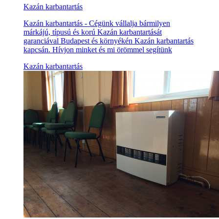
Kazán karbantartás
Kazán karbantartás - Cégünk vállalja bármilyen
márkájú, típusú és korú Kazán karbantartását
garanciával Budapest és környékén Kazán karbantartás
kapcsán. Hívjon minket és mi örömmel segítünk
Kazán karbantartás