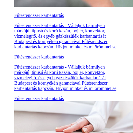
Fűtésrendszer karbantartás
Fűtésrendszer karbantartás - Vállaljuk bármilyen
márkájú, típusú és korú kazán, bojler, konvektor,
vízmelegítő, és egyéb gázkészülék karbantartását
Budapest és környékén garanciával Fűtésrendszer
karbantartás kapcsán. Hívjon minket és mi örömmel se
Fűtésrendszer karbantartás
Fűtésrendszer karbantartás - Vállaljuk bármilyen
márkájú, típusú és korú kazán, bojler, konvektor,
vízmelegítő, és egyéb gázkészülék karbantartását
Budapest és környékén garanciával Fűtésrendszer
karbantartás kapcsán. Hívjon minket és mi örömmel se
Fűtésrendszer karbantartás