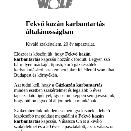
Fekvő kazán karbantartás
általánosságban
Kiváló szakértelem, 20 év tapasztalat.
Először is köszönjük, hogy
Fekvő kazán
karbantartás
kapcsán hozzánk fordult. Legyen szó
bármilyen márkájú, típusú, korú gázkészülék
karbantartásáról, szakembereinkre feltétlenül számíthat
Budapest és környékén.
Azt tudni kell, hogy a
Gázkazán karbantartás
minden esetben szakértelmet és legalább 5 éves
tapasztalatot igényel, így semmiképpen sem javasoljuk,
hogy otthon egyedül álljon neki a munkának.
Szakembereink minden esetben igyekeznek a lehető
legolcsóbb megoldást megtalálni a
Fekvő kazán
karbantartás
kapcsán. Válassza Ön is a kiváló
szakértelmet és a 20 éves tapasztalatott, azaz válasszon