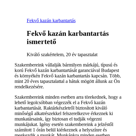
Fekvő kazán karbantartás
Fekvő kazán karbantartás
ismertető
Kiváló szakértelem, 20 év tapasztalat
Szakembereink vállalják bármilyen márkájú, típusú és
korú Fekvő kazán karbantartását garanciával Budapest
és környékén Fekvő kazán karbantartás kapcsán. Több,
mint 20 éves tapasztalattal a hátuk mögött állunk az Ön
rendelkezésére.
Szakembereink minden esetben arra törekednek, hogy a
lehető legolcsóbban végezzék el a Fekvő kazán
karbantartását. Raktárkészletről biztosított kiváló
minőségű alkatrészekkel felszerelkezve érkeznek ki
munkatársaink, így biztosan el tudják végezni
munkájukat. Igény esetén szakembereink a jelzéstől
számított 1 órán belül kiérkeznek a helyszínre és
megkezdik a munkát. Munkánkra minden esetben