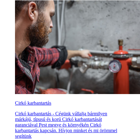
Cirkó karbantartás
Cirkó karbantartás - Cégünk vállalja bármilyen
márkájú, típusú és korú Cirkó karbantartását
garanciával Pest megye és környékén Cirkó
karbantartás kapcsán. Hívjon minket és mi örömmel
segítünk