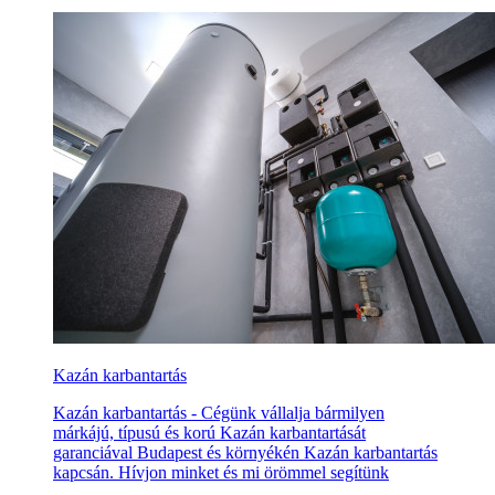
Kazán karbantartás
Kazán karbantartás - Cégünk vállalja bármilyen
márkájú, típusú és korú Kazán karbantartását
garanciával Budapest és környékén Kazán karbantartás
kapcsán. Hívjon minket és mi örömmel segítünk