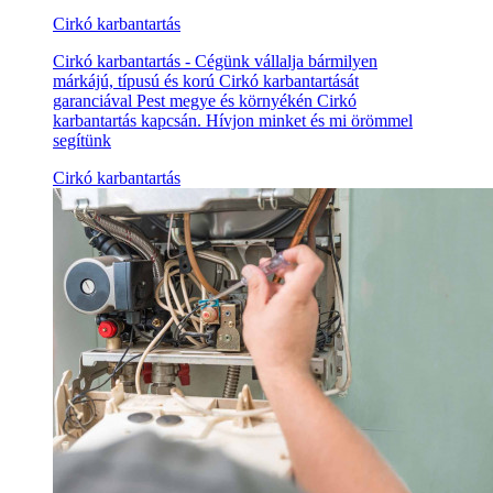
Cirkó karbantartás
Cirkó karbantartás - Cégünk vállalja bármilyen
márkájú, típusú és korú Cirkó karbantartását
garanciával Pest megye és környékén Cirkó
karbantartás kapcsán. Hívjon minket és mi örömmel
segítünk
Cirkó karbantartás