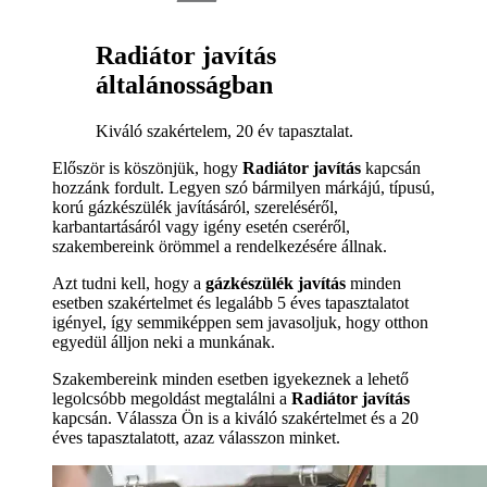
Radiátor javítás
általánosságban
Kiváló szakértelem, 20 év tapasztalat.
Először is köszönjük, hogy
Radiátor javítás
kapcsán
hozzánk fordult. Legyen szó bármilyen márkájú, típusú,
korú gázkészülék javításáról, szereléséről,
karbantartásáról vagy igény esetén cseréről,
szakembereink örömmel a rendelkezésére állnak.
Azt tudni kell, hogy a
gázkészülék javítás
minden
esetben szakértelmet és legalább 5 éves tapasztalatot
igényel, így semmiképpen sem javasoljuk, hogy otthon
egyedül álljon neki a munkának.
Szakembereink minden esetben igyekeznek a lehető
legolcsóbb megoldást megtalálni a
Radiátor javítás
kapcsán. Válassza Ön is a kiváló szakértelmet és a 20
éves tapasztalatott, azaz válasszon minket.