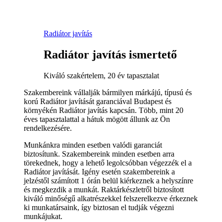
Radiátor javítás
Radiátor javítás ismertető
Kiváló szakértelem, 20 év tapasztalat
Szakembereink vállalják bármilyen márkájú, típusú és
korú Radiátor javítását garanciával Budapest és
környékén Radiátor javítás kapcsán. Több, mint 20
éves tapasztalattal a hátuk mögött állunk az Ön
rendelkezésére.
Munkánkra minden esetben valódi garanciát
biztosítunk. Szakembereink minden esetben arra
törekednek, hogy a lehető legolcsóbban végezzék el a
Radiátor javítását. Igény esetén szakembereink a
jelzéstől számított 1 órán belül kiérkeznek a helyszínre
és megkezdik a munkát. Raktárkészletről biztosított
kiváló minőségű alkatrészekkel felszerelkezve érkeznek
ki munkatársaink, így biztosan el tudják végezni
munkájukat.