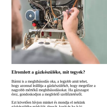
Elromlott a gázkészüléke, mit tegyek?
Bármi is a meghibásodás oka, a legjobb amit tehet,
hogy azonnal leállítja a gázkészülékét, hogy megelőze a
nagyobb mértékű meghibásodásokat. Ha gázszagot
érez, gondoskodjon a megfelelő szellőztetésről.
Ezt követően hívjon minket és mondja el nekünk
gázkészüléke márkáját, típusát, korát és ha ír ki