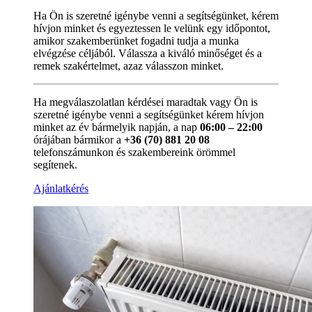
Ha Ön is szeretné igénybe venni a segítségünket, kérem
hívjon minket és egyeztessen le velünk egy időpontot,
amikor szakemberünket fogadni tudja a munka
elvégzése céljából. Válassza a kiváló minőséget és a
remek szakértelmet, azaz válasszon minket.
Ha megválaszolatlan kérdései maradtak vagy Ön is
szeretné igénybe venni a segítségünket kérem hívjon
minket az év bármelyik napján, a nap
06:00 – 22:00
órájában bármikor a
+36 (70) 881 20 08
telefonszámunkon és szakembereink örömmel
segítenek.
Ajánlatkérés