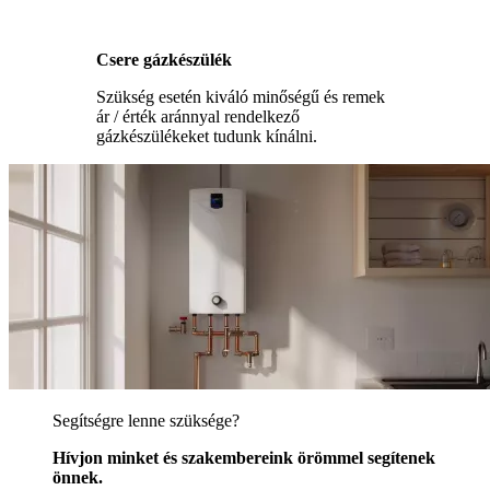
Csere gázkészülék
Szükség esetén kiváló minőségű és remek
ár / érték aránnyal rendelkező
gázkészülékeket tudunk kínálni.
Segítségre lenne szüksége?
Hívjon minket és szakembereink örömmel segítenek
önnek.