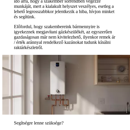
idő arra, hogy a szakember sorrendben végezze
munkáját, mert a kialakult helyszet veszélyes, esetleg a
lehető legrosszabbkor jelentkezik a hiba, hívjon minket
és segítünk.
Előfordul, hogy szakembereink bármennyire is
igyekeznek megjavítani gázkészülékét, az egyszerűen
gazdaságosan már nem kivitelezhető, ilyenkor remek ár
/ érték aránnyal rendelkező kazánokat tudunk kínálni
raktárkészletről.
Segítségre lenne szüksége?