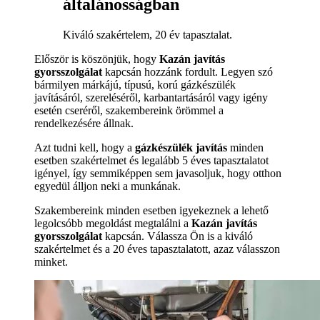
általánosságban
Kiváló szakértelem, 20 év tapasztalat.
Először is köszönjük, hogy
Kazán javítás
gyorsszolgálat
kapcsán hozzánk fordult. Legyen szó
bármilyen márkájú, típusú, korú gázkészülék
javításáról, szereléséről, karbantartásáról vagy igény
esetén cseréről, szakembereink örömmel a
rendelkezésére állnak.
Azt tudni kell, hogy a
gázkészülék javítás
minden
esetben szakértelmet és legalább 5 éves tapasztalatot
igényel, így semmiképpen sem javasoljuk, hogy otthon
egyedül álljon neki a munkának.
Szakembereink minden esetben igyekeznek a lehető
legolcsóbb megoldást megtalálni a
Kazán javítás
gyorsszolgálat
kapcsán. Válassza Ön is a kiváló
szakértelmet és a 20 éves tapasztalatott, azaz válasszon
minket.