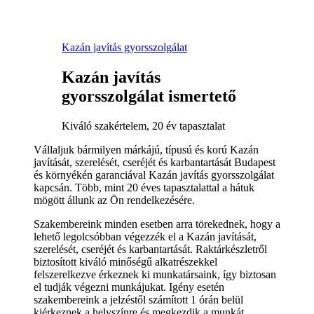
Kazán javítás gyorsszolgálat
Kazán javítás
gyorsszolgálat ismertető
Kiváló szakértelem, 20 év tapasztalat
Vállaljuk bármilyen márkájú, típusú és korú Kazán
javítását, szerelését, cseréjét és karbantartását Budapest
és környékén garanciával Kazán javítás gyorsszolgálat
kapcsán. Több, mint 20 éves tapasztalattal a hátuk
mögött állunk az Ön rendelkezésére.
Szakembereink minden esetben arra törekednek, hogy a
lehető legolcsóbban végezzék el a Kazán javítását,
szerelését, cseréjét és karbantartását. Raktárkészletről
biztosított kiváló minőségű alkatrészekkel
felszerelkezve érkeznek ki munkatársaink, így biztosan
el tudják végezni munkájukat. Igény esetén
szakembereink a jelzéstől számított 1 órán belül
kiérkeznek a helyszínre és megkezdik a munkát.