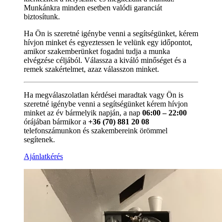
Munkánkra minden esetben valódi garanciát
biztosítunk.
Ha Ön is szeretné igénybe venni a segítségünket, kérem
hívjon minket és egyeztessen le velünk egy időpontot,
amikor szakemberünket fogadni tudja a munka
elvégzése céljából. Válassza a kiváló minőséget és a
remek szakértelmet, azaz válasszon minket.
Ha megválaszolatlan kérdései maradtak vagy Ön is
szeretné igénybe venni a segítségünket kérem hívjon
minket az év bármelyik napján, a nap
06:00 – 22:00
órájában bármikor a
+36 (70) 881 20 08
telefonszámunkon és szakembereink örömmel
segítenek.
Ajánlatkérés