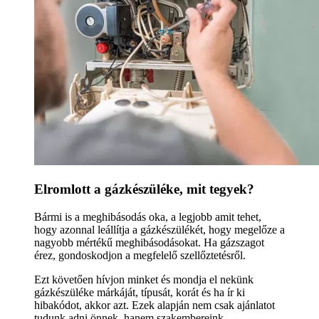
Elromlott a gázkészüléke, mit tegyek?
Bármi is a meghibásodás oka, a legjobb amit tehet,
hogy azonnal leállítja a gázkészülékét, hogy megelőze a
nagyobb mértékű meghibásodásokat. Ha gázszagot
érez, gondoskodjon a megfelelő szellőztetésről.
Ezt követően hívjon minket és mondja el nekünk
gázkészüléke márkáját, típusát, korát és ha ír ki
hibakódot, akkor azt. Ezek alapján nem csak ajánlatot
tudunk adni önnek, hanem szakembereink