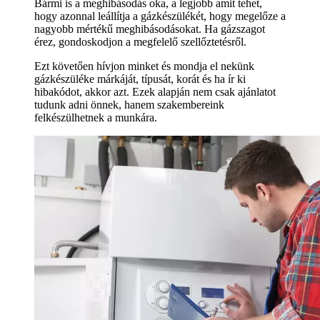
Bármi is a meghibásodás oka, a legjobb amit tehet,
hogy azonnal leállítja a gázkészülékét, hogy megelőze a
nagyobb mértékű meghibásodásokat. Ha gázszagot
érez, gondoskodjon a megfelelő szellőztetésről.
Ezt követően hívjon minket és mondja el nekünk
gázkészüléke márkáját, típusát, korát és ha ír ki
hibakódot, akkor azt. Ezek alapján nem csak ajánlatot
tudunk adni önnek, hanem szakembereink
felkészülhetnek a munkára.