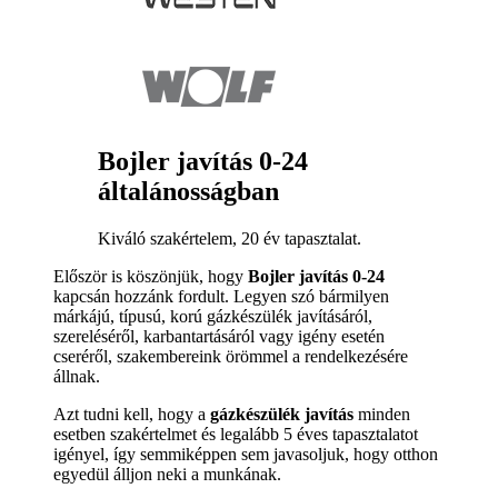
Bojler javítás 0-24
általánosságban
Kiváló szakértelem, 20 év tapasztalat.
Először is köszönjük, hogy
Bojler javítás 0-24
kapcsán hozzánk fordult. Legyen szó bármilyen
márkájú, típusú, korú gázkészülék javításáról,
szereléséről, karbantartásáról vagy igény esetén
cseréről, szakembereink örömmel a rendelkezésére
állnak.
Azt tudni kell, hogy a
gázkészülék javítás
minden
esetben szakértelmet és legalább 5 éves tapasztalatot
igényel, így semmiképpen sem javasoljuk, hogy otthon
egyedül álljon neki a munkának.