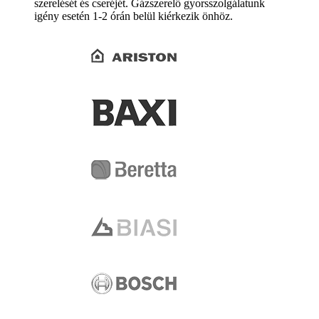
szerelését és cseréjét. Gázszerelő gyorsszolgálatunk
igény esetén 1-2 órán belül kiérkezik önhöz.