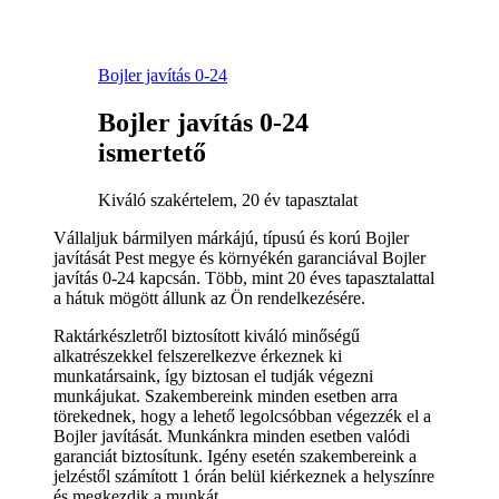
Bojler javítás 0-24
Bojler javítás 0-24
ismertető
Kiváló szakértelem, 20 év tapasztalat
Vállaljuk bármilyen márkájú, típusú és korú Bojler
javítását Pest megye és környékén garanciával Bojler
javítás 0-24 kapcsán. Több, mint 20 éves tapasztalattal
a hátuk mögött állunk az Ön rendelkezésére.
Raktárkészletről biztosított kiváló minőségű
alkatrészekkel felszerelkezve érkeznek ki
munkatársaink, így biztosan el tudják végezni
munkájukat. Szakembereink minden esetben arra
törekednek, hogy a lehető legolcsóbban végezzék el a
Bojler javítását. Munkánkra minden esetben valódi
garanciát biztosítunk. Igény esetén szakembereink a
jelzéstől számított 1 órán belül kiérkeznek a helyszínre
és megkezdik a munkát.